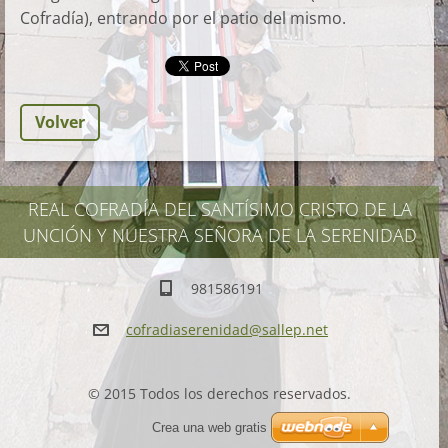
Cofradía), entrando por el patio del mismo.
Volver
REAL COFRADÍA DEL SANTÍSIMO CRISTO DE LA
UNCIÓN Y NUESTRA SEÑORA DE LA SERENIDAD
981586191
cofradia
serenida
d@sallep
.net
© 2015 Todos los derechos reservados.
Crea una web gratis