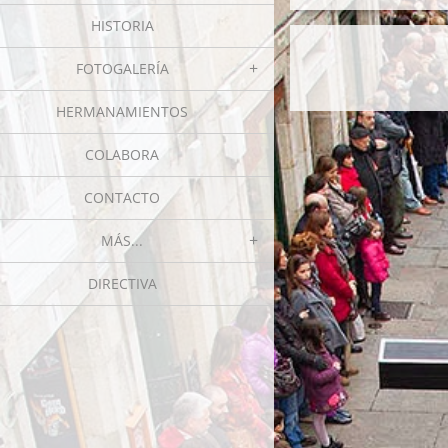
HISTORIA
FOTOGALERÍA
HERMANAMIENTOS
COLABORA
CONTACTO
MÁS...
DIRECTIVA