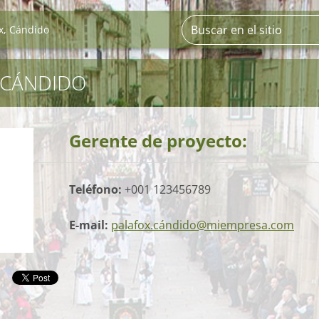
x, Cándido
 CÁNDIDO
Gerente de proyecto:
Teléfono:
+001 123456789
E-mail:
palafox.cándido@miempresa.com